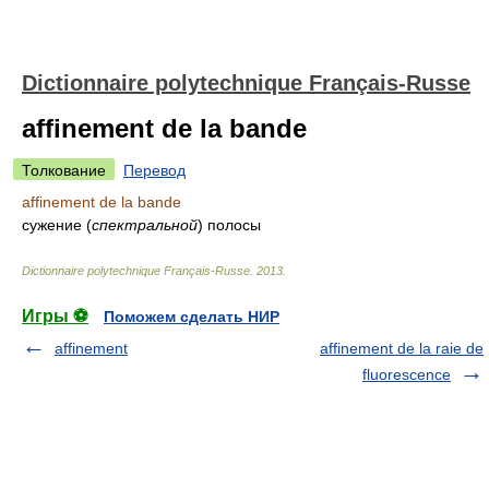
Dictionnaire polytechnique Français-Russe
affinement de la bande
Толкование
Перевод
affinement de la bande
сужение
(
спектральной
)
полосы
Dictionnaire polytechnique Français-Russe
.
2013
.
Игры ⚽
Поможем сделать НИР
affinement
affinement de la raie de
fluorescence