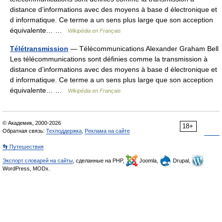
distance d’informations avec des moyens à base d électronique et
d informatique. Ce terme a un sens plus large que son acception
équivalente… …
Wikipédia en Français
Télétransmission
— Télécommunications Alexander Graham Bell
Les télécommunications sont définies comme la transmission à
distance d’informations avec des moyens à base d électronique et
d informatique. Ce terme a un sens plus large que son acception
équivalente… …
Wikipédia en Français
© Академик, 2000-2026
18+
Обратная связь:
Техподдержка
,
Реклама на сайте
👣 Путешествия
Экспорт словарей на сайты
, сделанные на PHP,
Joomla,
Drupal,
WordPress, MODx.