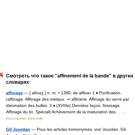
Смотреть что такое "affinement de la bande" в других
словарях:
affinage
— [ afinaʒ ] n. m. • 1390; de affiner 1 ♦ Purification,
raffinage. Affinage des métaux. ⇒ affinerie. Affinage du verre par
élimination des bulles. 2 ♦ (XVIIIe) Dernière façon, finissage.
Affinage du lin. Spécialt Achèvement de la maturation des… …
Encyclopédie Universelle
Gil Jourdan
— Pour les articles homonymes, voir Jourdan. Gil