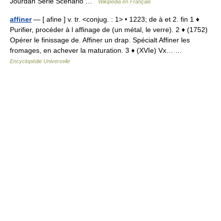
Jourdan Série Scénario …
Wikipédia en Français
affiner
— [ afine ] v. tr. <conjug. : 1> • 1223; de à et 2. fin 1 ♦
Purifier, procéder à l affinage de (un métal, le verre). 2 ♦ (1752)
Opérer le finissage de. Affiner un drap. Spécialt Affiner les
fromages, en achever la maturation. 3 ♦ (XVIe) Vx… …
Encyclopédie Universelle